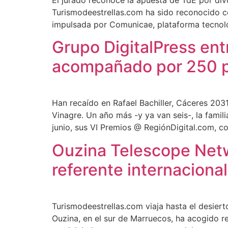
El jurado reconoce la apuesta de TdE por divu
Turismodeestrellas.com ha sido reconocido c
impulsada por Comunicae, plataforma tecnológ
Grupo DigitalPress en
acompañado por 250 
Han recaído en Rafael Bachiller, Cáceres 203
Vinagre. Un año más -y ya van seis-, la fami
junio, sus VI Premios @ RegiónDigital.com, co
Ouzina Telescope Netw
referente internacional
Turismodeestrellas.com viaja hasta el desier
Ouzina, en el sur de Marruecos, ha acogido 