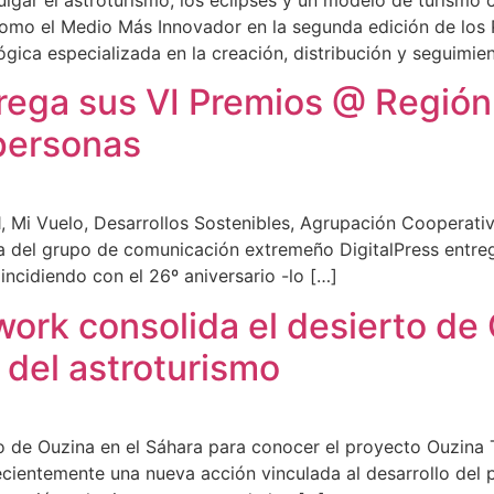
lgar el astroturismo, los eclipses y un modelo de turismo c
omo el Medio Más Innovador en la segunda edición de los P
ica especializada en la creación, distribución y seguimie
trega sus VI Premios @ Región
personas
1, Mi Vuelo, Desarrollos Sostenibles, Agrupación Cooperat
lia del grupo de comunicación extremeño DigitalPress entre
incidiendo con el 26º aniversario -lo […]
ork consolida el desierto d
 del astroturismo
to de Ouzina en el Sáhara para conocer el proyecto Ouzina
recientemente una nueva acción vinculada al desarrollo de